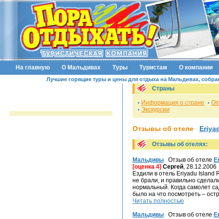
На главную
О Мальдивах
Туры
Туристам
О компании
Лучшие горящие туры и цены для отдыха на Мальдивах, собранн
Страны
Информация о стране
Оп
Экскурсии
Отзывы об отеле
Eriya
Отзывы об отелях:
Мальдивы
Отзыв об отеле
E
[оценка 4]
Сергей
, 28.12.2006
Ездили в отель Eriyadu Island 
не брали, и правильно сделали
нормальный. Когда самолет са
было на что посмотреть – остр
Читать полностью
Мальдивы
Отзыв об отеле
E